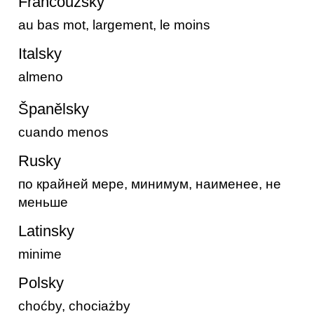
Francouzsky
au bas mot, largement, le moins
Italsky
almeno
Španělsky
cuando menos
Rusky
по крайней мере, минимум, наименее, не
меньше
Latinsky
minime
Polsky
choćby, chociażby