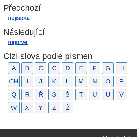
Předchozí
nejistota
Následující
nejprve
Cizí slova podle písmen
A
B
C
Č
D
E
F
G
H
CH
I
J
K
L
M
N
O
P
Q
R
Ř
S
Š
T
U
Ú
V
W
X
Y
Z
Ž