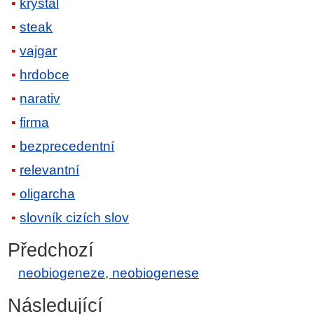
krystal
steak
vajgar
hrdobce
narativ
firma
bezprecedentní
relevantní
oligarcha
slovník cizích slov
Předchozí
neobiogeneze, neobiogenese
Následující