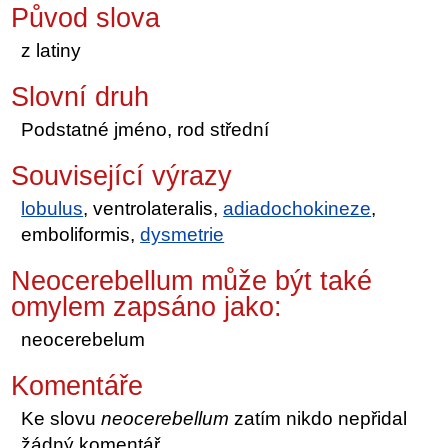
Původ slova
z latiny
Slovní druh
Podstatné jméno, rod střední
Související výrazy
lobulus
, ventrolateralis,
adiadochokineze
,
emboliformis,
dysmetrie
Neocerebellum může být také
omylem zapsáno jako:
neocerebelum
Komentáře
Ke slovu
neocerebellum
zatím nikdo nepřidal
žádný komentář