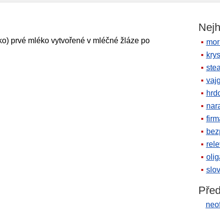
Nejh
éko) prvé mléko vytvořené v mléčné žláze po
mor
krys
ste
vaj
hrd
nara
firm
bez
rele
oli
slov
Před
neof