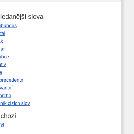
ledanější slova
ibundus
tal
ak
gar
obce
tiv
a
precedentní
vantní
garcha
ník cizích slov
chozí
yt