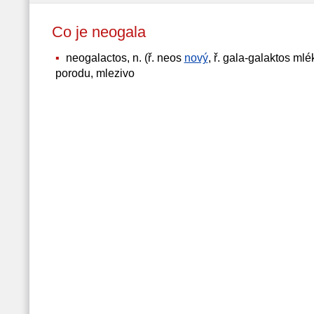
Co je neogala
neogalactos, n. (ř. neos
nový
, ř. gala-galaktos ml
porodu, mlezivo