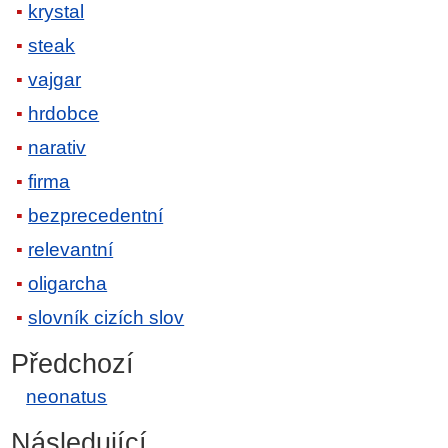
krystal
steak
vajgar
hrdobce
narativ
firma
bezprecedentní
relevantní
oligarcha
slovník cizích slov
Předchozí
neonatus
Následující