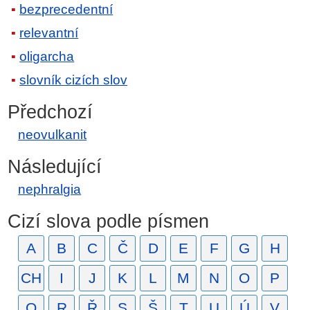
bezprecedentní
relevantní
oligarcha
slovník cizích slov
Předchozí
neovulkanit
Následující
nephralgia
Cizí slova podle písmen
A
B
C
Č
D
E
F
G
H
CH
I
J
K
L
M
N
O
P
Q
R
Ř
S
Š
T
U
Ú
V