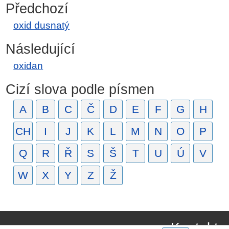
Předchozí
oxid dusnatý
Následující
oxidan
Cizí slova podle písmen
A
B
C
Č
D
E
F
G
H
CH
I
J
K
L
M
N
O
P
Q
R
Ř
S
Š
T
U
Ú
V
W
X
Y
Z
Ž
Kontakt