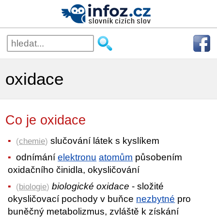
oxidace
Co je oxidace
slučování látek s kyslíkem
(
chemie
)
odnímání
elektronu
atomům
působením
oxidačního činidla, okysličování
biologické oxidace
- složité
(
biologie
)
okysličovací pochody v buňce
nezbytné
pro
buněčný metabolizmus, zvláště k získání