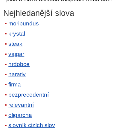
Nejhledanější slova
moribundus
krystal
steak
vajgar
hrdobce
narativ
firma
bezprecedentní
relevantní
oligarcha
slovník cizích slov