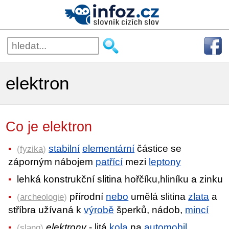
elektron
Co je elektron
stabilní
elementární
částice se
(
fyzika
)
záporným nábojem
patřící
mezi
leptony
lehká konstrukční slitina hořčíku,hliníku a zinku
přírodní
nebo
umělá slitina
zlata
a
(
archeologie
)
stříbra užívaná k
výrobě
šperků, nádob,
mincí
elektrony
- litá
kola
na
automobil
(
slang
)