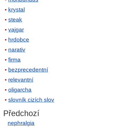
krystal
steak
vajgar
hrdobce
narativ
firma
bezprecedentní
relevantní
oligarcha
slovník cizích slov
Předchozí
nephralgia