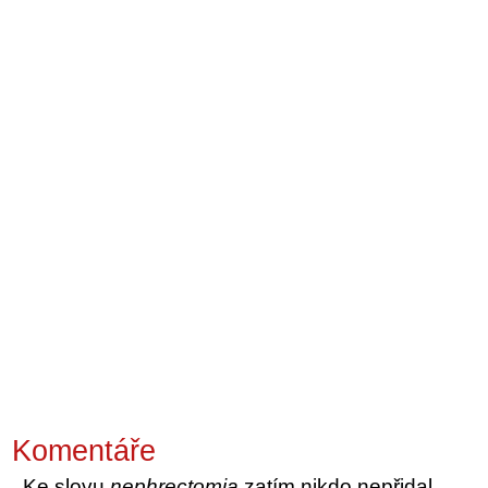
Komentáře
Ke slovu
nephrectomia
zatím nikdo nepřidal