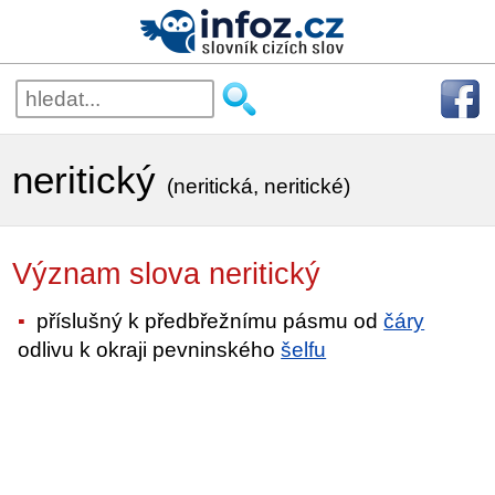
neritický
(neritická, neritické)
Význam slova neritický
příslušný k předbřežnímu pásmu od
čáry
odlivu k okraji pevninského
šelfu