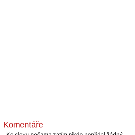
Komentáře
Ke slovu
nešama
zatím nikdo nepřidal žádný