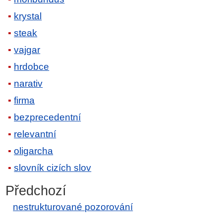
krystal
steak
vajgar
hrdobce
narativ
firma
bezprecedentní
relevantní
oligarcha
slovník cizích slov
Předchozí
nestrukturované pozorování