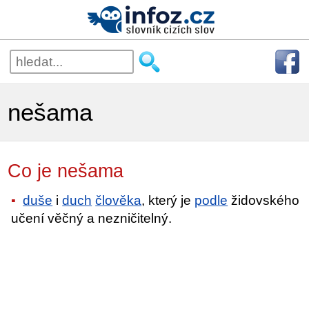
nešama
Co je nešama
duše
i
duch
člověka
, který je
podle
židovského
učení věčný a nezničitelný.