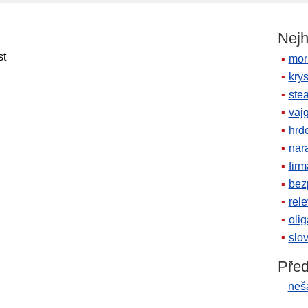
Nejh
st
mor
krys
ste
vaj
hrd
nara
firm
bez
rele
oli
slov
Před
neš