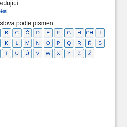
edující
ěstí
 slova podle písmen
B
C
Č
D
E
F
G
H
CH
I
K
L
M
N
O
P
Q
R
Ř
S
T
U
Ú
V
W
X
Y
Z
Ž