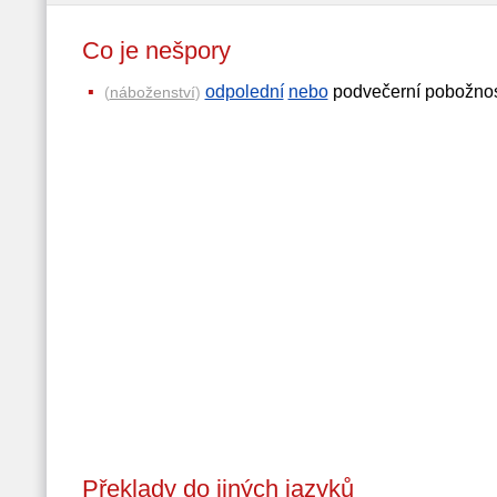
Co je nešpory
odpolední
nebo
podvečerní pobožno
(
náboženství
)
Překlady do jiných jazyků