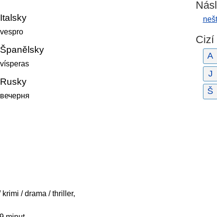
Násl
Italsky
nešt
vespro
Cizí
Španělsky
A
vísperas
J
Rusky
Š
вечерня
rimi / drama / thriller,
89 minut