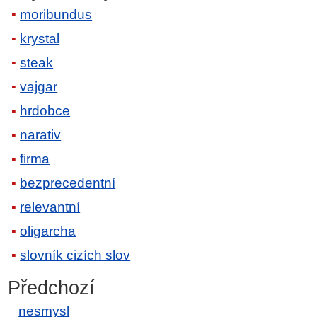
moribundus
krystal
steak
vajgar
hrdobce
narativ
firma
bezprecedentní
relevantní
oligarcha
slovník cizích slov
Předchozí
nesmysl