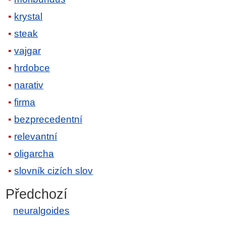
krystal
steak
vajgar
hrdobce
narativ
firma
bezprecedentní
relevantní
oligarcha
slovník cizích slov
Předchozí
neuralgoides