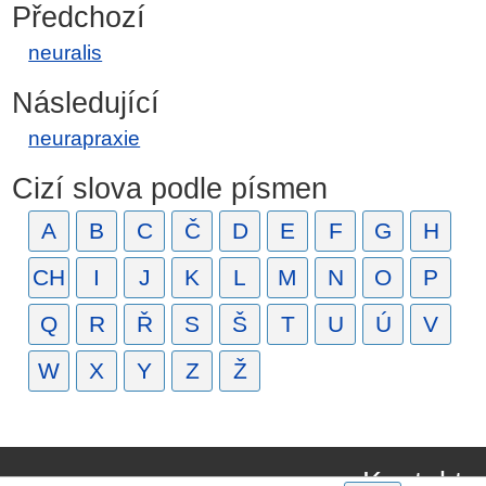
Předchozí
neuralis
Následující
neurapraxie
Cizí slova podle písmen
A
B
C
Č
D
E
F
G
H
CH
I
J
K
L
M
N
O
P
Q
R
Ř
S
Š
T
U
Ú
V
W
X
Y
Z
Ž
Kontakt