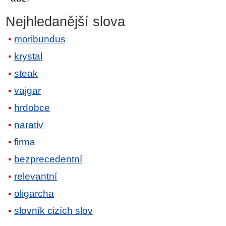
Nejhledanější slova
moribundus
krystal
steak
vajgar
hrdobce
narativ
firma
bezprecedentní
relevantní
oligarcha
slovník cizích slov