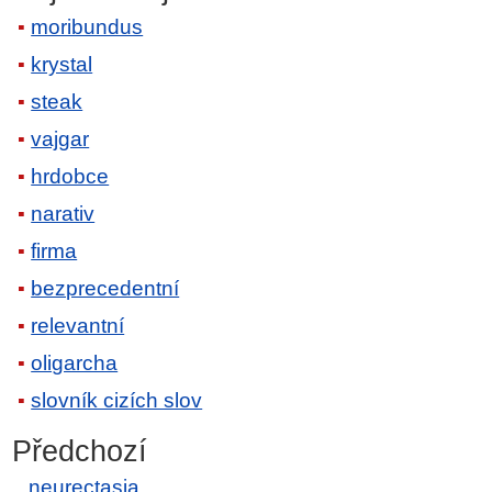
moribundus
krystal
steak
vajgar
hrdobce
narativ
firma
bezprecedentní
relevantní
oligarcha
slovník cizích slov
Předchozí
neurectasia