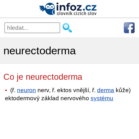
neurectoderma
Co je neurectoderma
(ř.
neuron
nerv, ř. ektos vnější, ř.
derma
kůže)
ektodermový základ nervového
systému