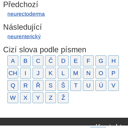
Předchozí
neurectoderma
Následující
neurenterický
Cizí slova podle písmen
A
B
C
Č
D
E
F
G
H
CH
I
J
K
L
M
N
O
P
Q
R
Ř
S
Š
T
U
Ú
V
W
X
Y
Z
Ž
Kontakt