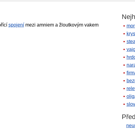
Nejh
řící
spojení
mezi amniem a žloutkovým vakem
mor
krys
ste
vaj
hrd
nara
firm
bez
rele
oli
slov
Před
neu