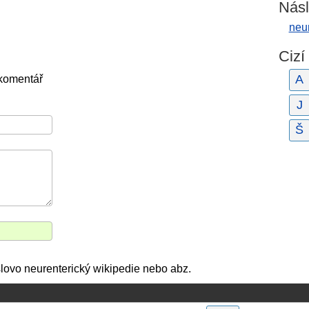
Násl
neu
Cizí
A
 komentář
J
Š
e slovo neurenterický wikipedie nebo abz.