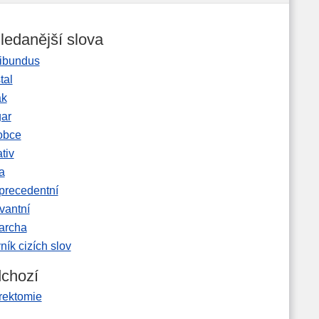
ledanější slova
ibundus
tal
ak
gar
obce
tiv
a
precedentní
vantní
garcha
ník cizích slov
chozí
rektomie