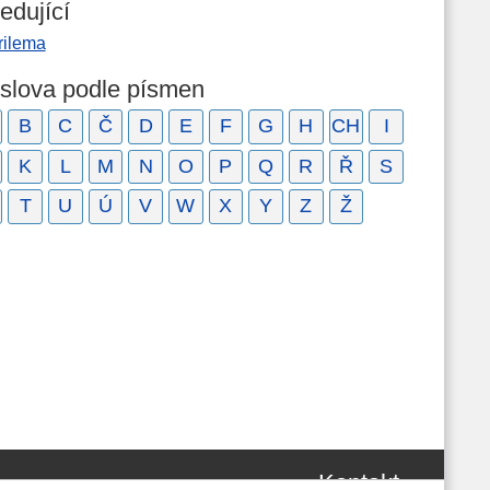
edující
rilema
 slova podle písmen
B
C
Č
D
E
F
G
H
CH
I
K
L
M
N
O
P
Q
R
Ř
S
T
U
Ú
V
W
X
Y
Z
Ž
Kontakt