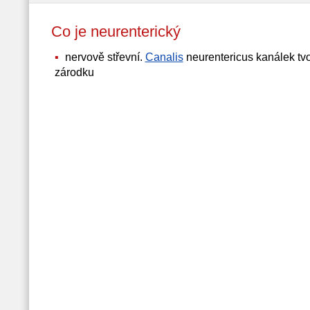
Co je neurenterický
nervově střevní.
Canalis
neurentericus kanálek tvo
zárodku