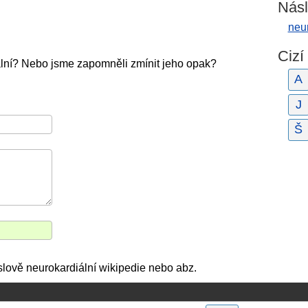
Násl
neur
Cizí
ální? Nebo jsme zapomněli zmínit jeho opak?
A
J
Š
o slově neurokardiální wikipedie nebo abz.