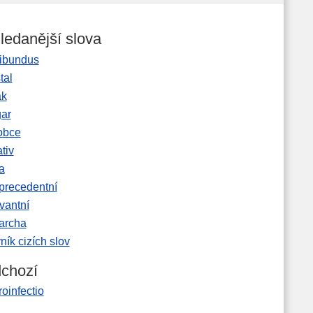
ledanější slova
ibundus
tal
ak
gar
obce
tiv
a
precedentní
vantní
garcha
ník cizích slov
chozí
oinfectio