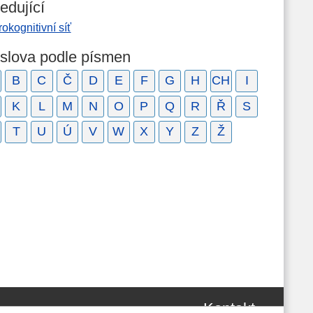
edující
okognitivní síť
 slova podle písmen
B
C
Č
D
E
F
G
H
CH
I
K
L
M
N
O
P
Q
R
Ř
S
T
U
Ú
V
W
X
Y
Z
Ž
Kontakt