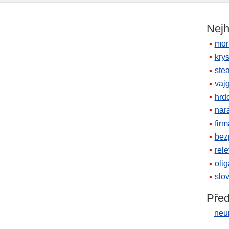
Nejh
mor
krys
ste
vaj
hrd
nara
firm
bez
rele
oli
slov
Před
neur