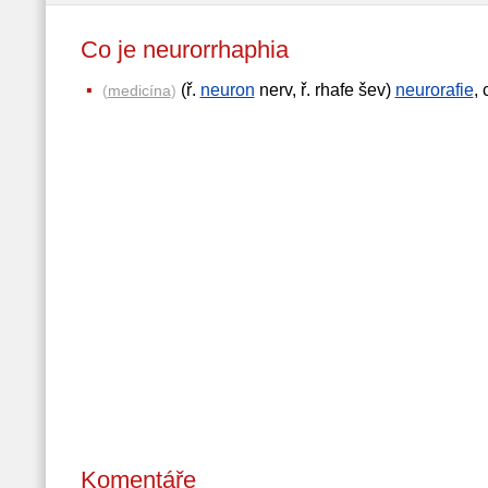
Co je neurorrhaphia
(ř.
neuron
nerv, ř. rhafe šev)
neurorafie
, 
(
medicína
)
Komentáře