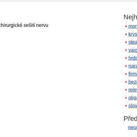
Nejh
chirurgické sešití nervu
mor
krys
ste
vaj
hrd
nara
firm
bez
rele
oli
slov
Před
neu