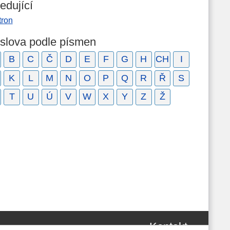
edující
tron
 slova podle písmen
B
C
Č
D
E
F
G
H
CH
I
K
L
M
N
O
P
Q
R
Ř
S
T
U
Ú
V
W
X
Y
Z
Ž
Kontakt