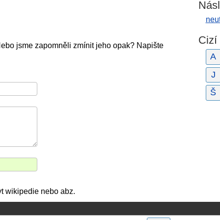
Násl
neu
Cizí
Nebo jsme zapomněli zmínit jeho opak? Napište
A
J
Š
fyt wikipedie nebo abz.