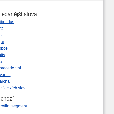
ledanější slova
ibundus
tal
ak
gar
obce
tiv
a
precedentní
vantní
garcha
ník cizích slov
chozí
rofilní segment