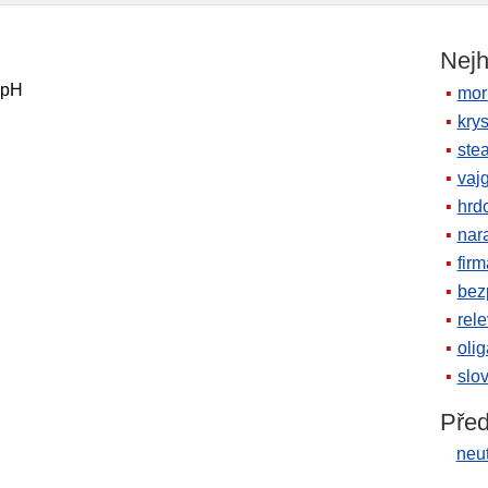
Nejh
pH
mor
krys
ste
vaj
hrd
nara
firm
bez
rele
oli
slov
Před
neut