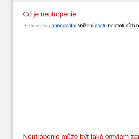
Co je neutropenie
abnormální
snížení
počtu
neutrofilních b
(
medicína
)
Neutropenie může být také omylem za