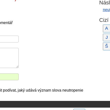
Násl
neu
Cizí
omentář
A
J
Š
sit podívat, jaký udává význam slova neutropenie