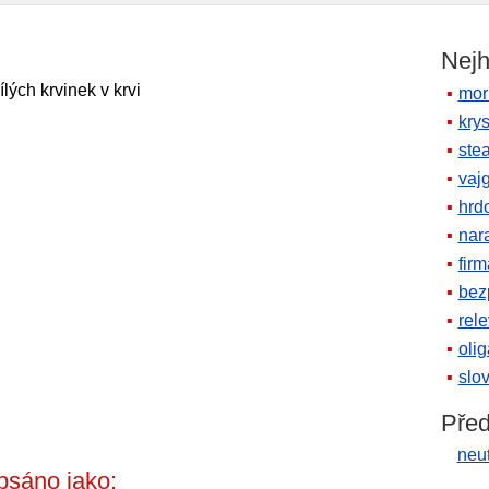
Nejh
ílých krvinek v krvi
mor
krys
ste
vaj
hrd
nara
firm
bez
rele
oli
slov
Před
neu
psáno jako: