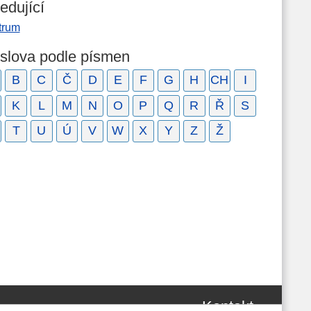
edující
trum
 slova podle písmen
B
C
Č
D
E
F
G
H
CH
I
K
L
M
N
O
P
Q
R
Ř
S
T
U
Ú
V
W
X
Y
Z
Ž
Kontakt