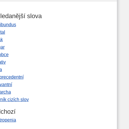
ledanější slova
ibundus
tal
ak
gar
obce
tiv
a
precedentní
vantní
garcha
ník cizích slov
chozí
tropenia