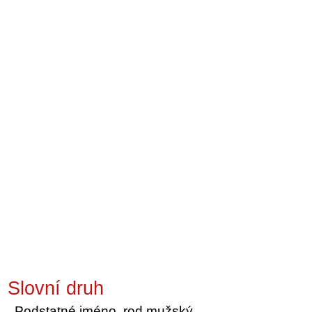
Slovní druh
Podstatné jméno, rod mužský