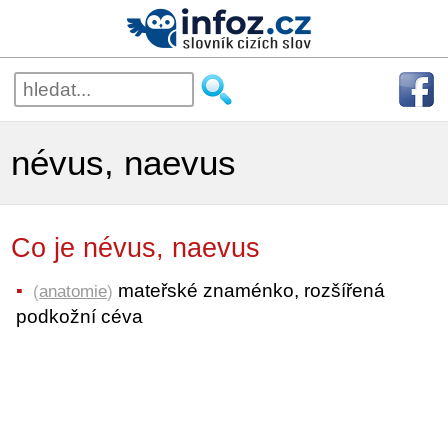
névus, naevus
Co je névus, naevus
mateřské znaménko, rozšířená
(
anatomie
)
podkožní céva