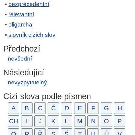
bezprecedentní
relevantní
oligarcha
slovník cizích slov
Předchozí
nevšední
Následující
nevyzpytatelný
Cizí slova podle písmen
A
B
C
Č
D
E
F
G
H
CH
I
J
K
L
M
N
O
P
Q
R
Ř
S
Š
T
U
Ú
V