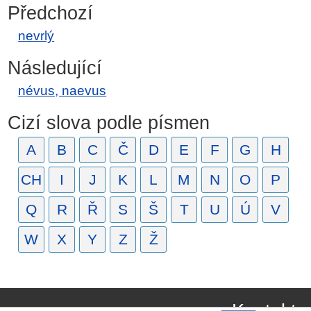
Předchozí
nevrlý
Následující
névus, naevus
Cizí slova podle písmen
A
B
C
Č
D
E
F
G
H
CH
I
J
K
L
M
N
O
P
Q
R
Ř
S
Š
T
U
Ú
V
W
X
Y
Z
Ž