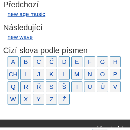
Předchozí
new age music
Následující
new wave
Cizí slova podle písmen
A
B
C
Č
D
E
F
G
H
CH
I
J
K
L
M
N
O
P
Q
R
Ř
S
Š
T
U
Ú
V
W
X
Y
Z
Ž
Kontakt