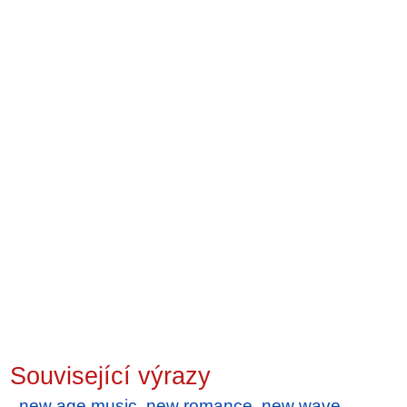
Související výrazy
new age music
,
new romance
,
new wave
,