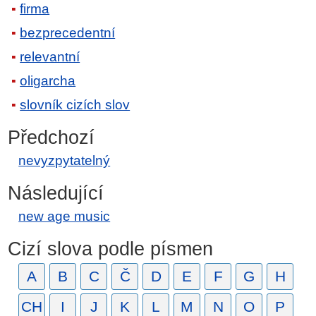
firma
bezprecedentní
relevantní
oligarcha
slovník cizích slov
Předchozí
nevyzpytatelný
Následující
new age music
Cizí slova podle písmen
A
B
C
Č
D
E
F
G
H
CH
I
J
K
L
M
N
O
P