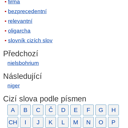
firma
bezprecedentní
relevantní
oligarcha
slovník cizích slov
Předchozí
nielsbohrium
Následující
niger
Cizí slova podle písmen
A
B
C
Č
D
E
F
G
H
CH
I
J
K
L
M
N
O
P