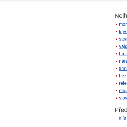
Nejh
mor
krys
ste
vaj
hrd
nara
firm
bez
rele
oli
slov
Před
nife