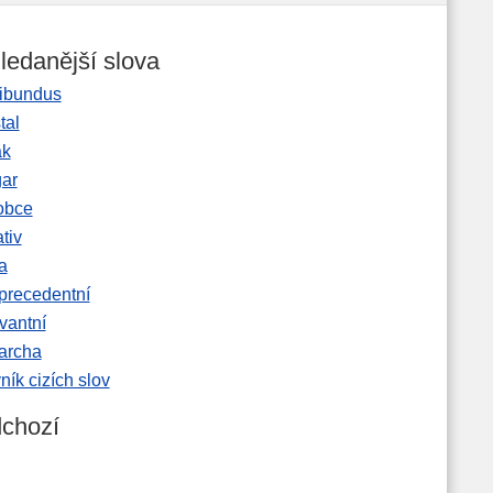
ledanější slova
ibundus
tal
ak
gar
obce
tiv
a
precedentní
vantní
garcha
ník cizích slov
chozí