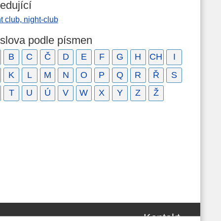
edující
t club, night-club
 slova podle písmen
B
C
Č
D
E
F
G
H
CH
I
K
L
M
N
O
P
Q
R
Ř
S
T
U
Ú
V
W
X
Y
Z
Ž
Kontakt