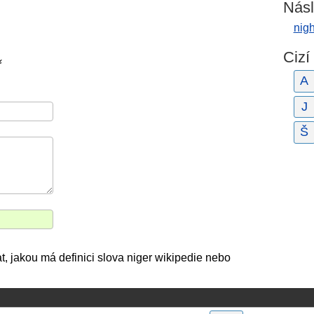
Násl
nigh
Cizí
ř
A
J
Š
, jakou má definici slova niger wikipedie nebo