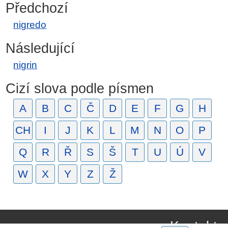
Předchozí
nigredo
Následující
nigrin
Cizí slova podle písmen
A
B
C
Č
D
E
F
G
H
CH
I
J
K
L
M
N
O
P
Q
R
Ř
S
Š
T
U
Ú
V
W
X
Y
Z
Ž
Kontakt