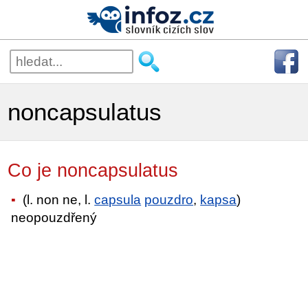
noncapsulatus
Co je noncapsulatus
(l. non ne, l.
capsula
pouzdro
,
kapsa
)
neopouzdřený