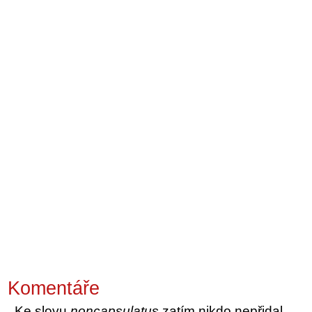
Komentáře
Ke slovu
noncapsulatus
zatím nikdo nepřidal