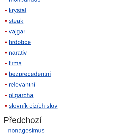
krystal
steak
vajgar
hrdobce
narativ
firma
bezprecedentní
relevantní
oligarcha
slovník cizích slov
Předchozí
nonagesimus