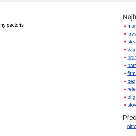
Nejh
iny pectoris
mor
krys
ste
vaj
hrd
nara
firm
bez
rele
oli
slov
Před
nit