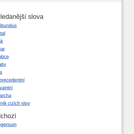
ledanější slova
ibundus
tal
ak
gar
obce
tiv
a
precedentní
vantní
garcha
ník cizích slov
chozí
rogenium