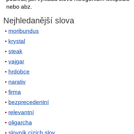
nebo abz.
Nejhledanější slova
moribundus
krystal
steak
vajgar
hrdobce
narativ
firma
bezprecedentní
relevantní
oligarcha
slovník cizích slov