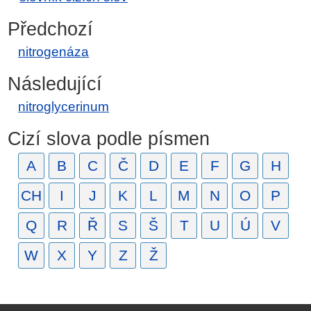
Předchozí
nitrogenáza
Následující
nitroglycerinum
Cizí slova podle písmen
A
B
C
Č
D
E
F
G
H
CH
I
J
K
L
M
N
O
P
Q
R
Ř
S
Š
T
U
Ú
V
W
X
Y
Z
Ž