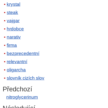
krystal
steak
vajgar
hrdobce
narativ
firma
bezprecedentní
relevantní
oligarcha
slovník cizích slov
Předchozí
nitroglycerinum