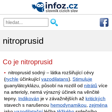
nitroprusid
Co je nitroprusid
nitroprusid sodný – látka rozšiřující cévy
(
rychle
účinkující
vazodilatans
).
Stimuluje
guanylátcyklázu, působí na rozdíl od
nitrátů
více
na arterioly, nemá výrazný účinek na věnčité
tepny.
Indikován
je v závažnějších až
kritických
stavech s narušenou
hemodynamikou
,
zejména
jako
vazodilatační
léčba
těžkého
srdečního