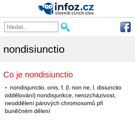
nondisiunctio
Co je nondisiunctio
nondisjunctio, onis, f. (l. non ne, l. disiunctio
oddělování) nondisjunkce, nerozcházivost,
neoddělení párových chromosomů při
buněčném dělení