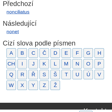
Předchozí
nonciliatus
Následující
nonet
Cizí slova podle písmen
A
B
C
Č
D
E
F
G
H
CH
I
J
K
L
M
N
O
P
Q
R
Ř
S
Š
T
U
Ú
V
W
X
Y
Z
Ž
Kontakt