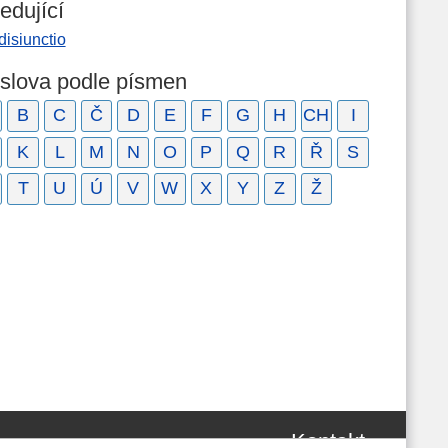
edující
isiunctio
 slova podle písmen
B
C
Č
D
E
F
G
H
CH
I
K
L
M
N
O
P
Q
R
Ř
S
T
U
Ú
V
W
X
Y
Z
Ž
Kontakt