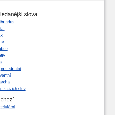
ledanější slova
ibundus
tal
ak
gar
obce
tiv
a
precedentní
vantní
garcha
ník cizích slov
chozí
elulární