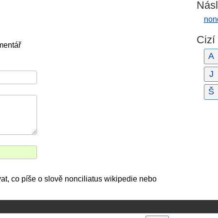
Násl
nond
Cizí
mentář
A
J
Š
at, co píše o slově nonciliatus wikipedie nebo