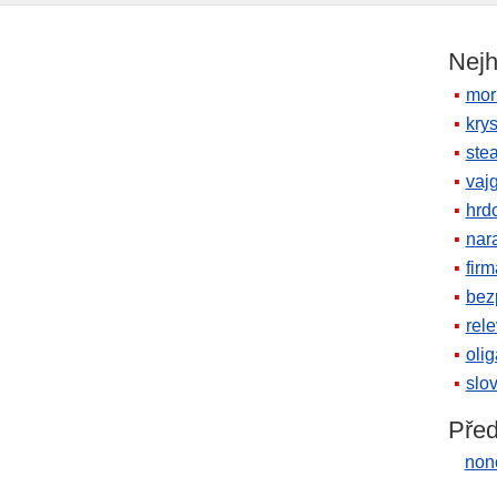
Nejh
mor
krys
ste
vaj
hrd
nara
firm
bez
rele
oli
slov
Před
nonc