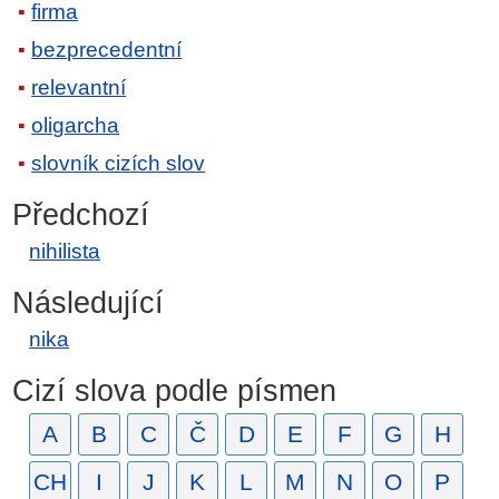
firma
bezprecedentní
relevantní
oligarcha
slovník cizích slov
Předchozí
nihilista
Následující
nika
Cizí slova podle písmen
A
B
C
Č
D
E
F
G
H
CH
I
J
K
L
M
N
O
P