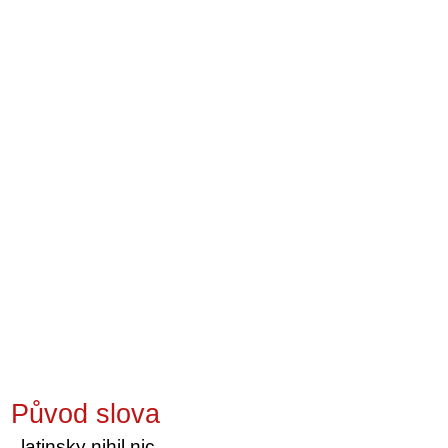
Původ slova
latinsky nihil nic