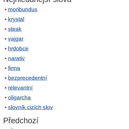
moribundus
krystal
steak
vajgar
hrdobce
narativ
firma
bezprecedentní
relevantní
oligarcha
slovník cizích slov
Předchozí