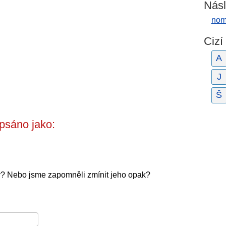
Násl
nomo
Cizí
A
J
Š
psáno jako:
ý? Nebo jsme zapomněli zmínit jeho opak?