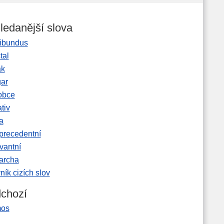
ledanější slova
ibundus
tal
ak
gar
obce
tiv
a
precedentní
vantní
garcha
ník cizích slov
chozí
os