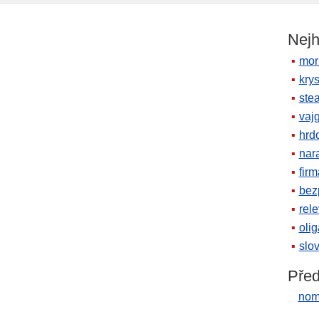
Nejh
mor
krys
ste
vaj
hrd
nara
firm
bez
rele
oli
slov
Před
nom