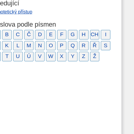
edující
tetický přístup
 slova podle písmen
B
C
Č
D
E
F
G
H
CH
I
K
L
M
N
O
P
Q
R
Ř
S
T
U
Ú
V
W
X
Y
Z
Ž