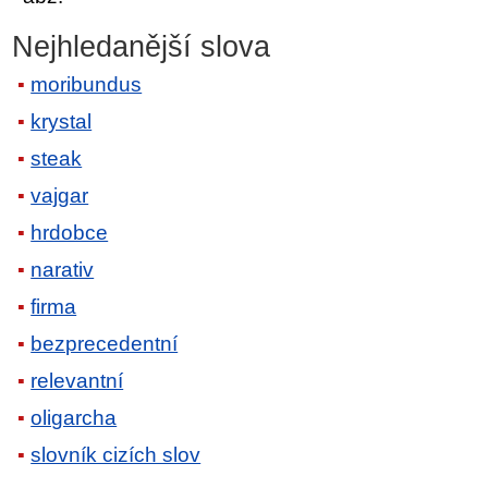
Nejhledanější slova
moribundus
krystal
steak
vajgar
hrdobce
narativ
firma
bezprecedentní
relevantní
oligarcha
slovník cizích slov