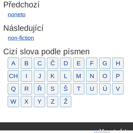
Předchozí
noneto
Následující
non-fiction
Cizí slova podle písmen
A
B
C
Č
D
E
F
G
H
CH
I
J
K
L
M
N
O
P
Q
R
Ř
S
Š
T
U
Ú
V
W
X
Y
Z
Ž
Kontakt