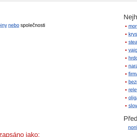
Nejh
iny
nebo
společnosti
mor
krys
ste
vaj
hrd
nara
firm
bez
rele
oli
slov
Před
nonk
zapsáno jako: