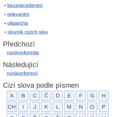
bezprecedentní
relevantní
oligarcha
slovník cizích slov
Předchozí
nonkonformita
Následující
nonkonformní
Cizí slova podle písmen
A
B
C
Č
D
E
F
G
H
CH
I
J
K
L
M
N
O
P