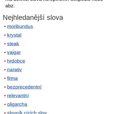
abz.
Nejhledanější slova
moribundus
krystal
steak
vajgar
hrdobce
narativ
firma
bezprecedentní
relevantní
oligarcha
slovník cizích slov