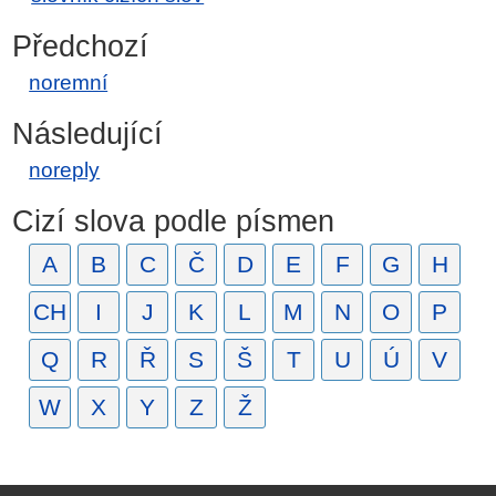
Předchozí
noremní
Následující
noreply
Cizí slova podle písmen
A
B
C
Č
D
E
F
G
H
CH
I
J
K
L
M
N
O
P
Q
R
Ř
S
Š
T
U
Ú
V
W
X
Y
Z
Ž