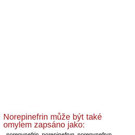
Norepinefrin může být také
omylem zapsáno jako:
norepynefrin, norepinefryn, norepynefryn