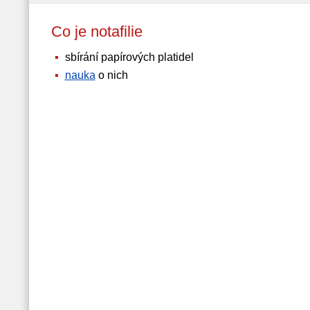
Co je notafilie
sbírání papírových platidel
nauka
o nich