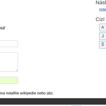
Násl
nota
Cizí
A
tář
J
Š
ova notafilie wikipedie nebo abz.