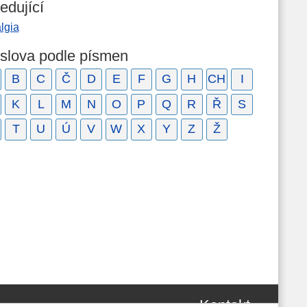
edující
lgia
 slova podle písmen
B
C
Č
D
E
F
G
H
CH
I
K
L
M
N
O
P
Q
R
Ř
S
T
U
Ú
V
W
X
Y
Z
Ž
Kontakt