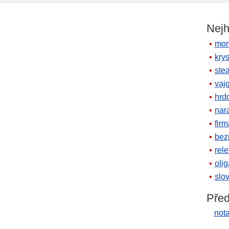
Nejh
mor
krys
ste
vaj
hrd
nara
firm
bez
rele
oli
slov
Před
not