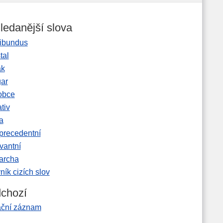
ledanější slova
ibundus
tal
ak
gar
obce
tiv
a
precedentní
vantní
garcha
ník cizích slov
chozí
ační záznam