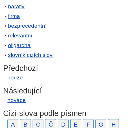
narativ
firma
bezprecedentní
relevantní
oligarcha
slovník cizích slov
Předchozí
nouze
Následující
novace
Cizí slova podle písmen
A
B
C
Č
D
E
F
G
H