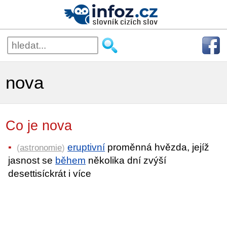
nova
Co je nova
eruptivní
proměnná hvězda, jejíž
(
astronomie
)
jasnost se
během
několika dní zvýší
desettisíckrát i více