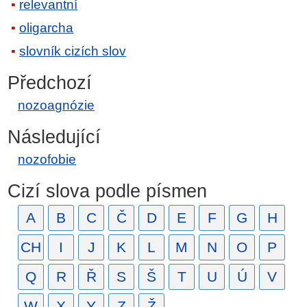
relevantní
oligarcha
slovník cizích slov
Předchozí
nozoagnózie
Následující
nozofobie
Cizí slova podle písmen
A
B
C
Č
D
E
F
G
H
CH
I
J
K
L
M
N
O
P
Q
R
Ř
S
Š
T
U
Ú
V
W
X
Y
Z
Ž