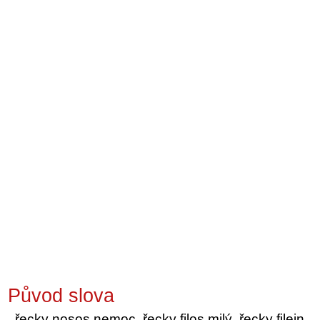
Původ slova
řecky nosos nemoc, řecky filos milý, řecky filein