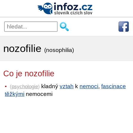
nozofilie
(nosophilia)
Co je nozofilie
kladný
vztah
k
nemoci
,
fascinace
(
psychologie
)
těžkými
nemocemi