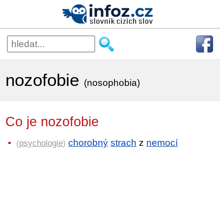
nozofobie
(nosophobia)
Co je nozofobie
chorobný
strach
z
nemocí
(
psychologie
)