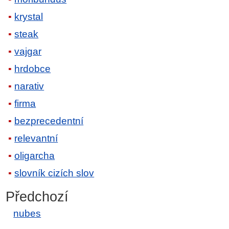
krystal
steak
vajgar
hrdobce
narativ
firma
bezprecedentní
relevantní
oligarcha
slovník cizích slov
Předchozí
nubes