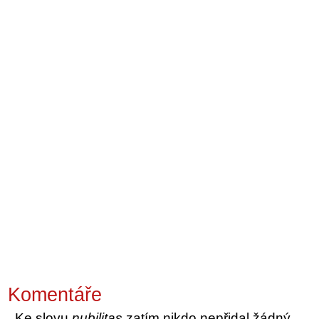
Komentáře
Ke slovu
nubilitas
zatím nikdo nepřidal žádný