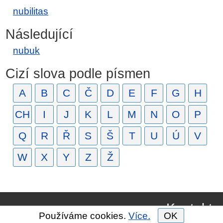
nubilitas
Následující
nubuk
Cizí slova podle písmen
A
B
C
Č
D
E
F
G
H
CH
I
J
K
L
M
N
O
P
Q
R
Ř
S
Š
T
U
Ú
V
W
X
Y
Z
Ž
Kontakt
Používáme cookies.
Více.
OK