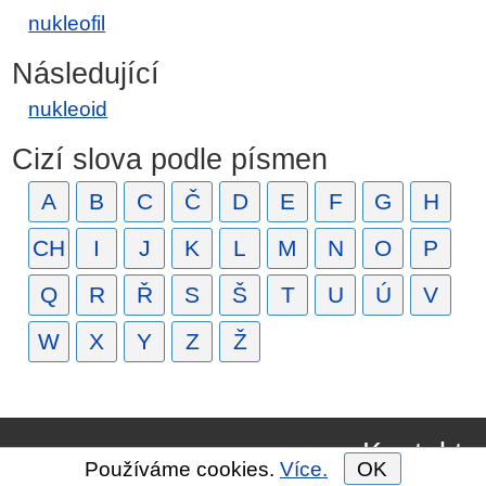
nukleofil
Následující
nukleoid
Cizí slova podle písmen
A
B
C
Č
D
E
F
G
H
CH
I
J
K
L
M
N
O
P
Q
R
Ř
S
Š
T
U
Ú
V
W
X
Y
Z
Ž
Kontakt
Používáme cookies.
Více.
OK