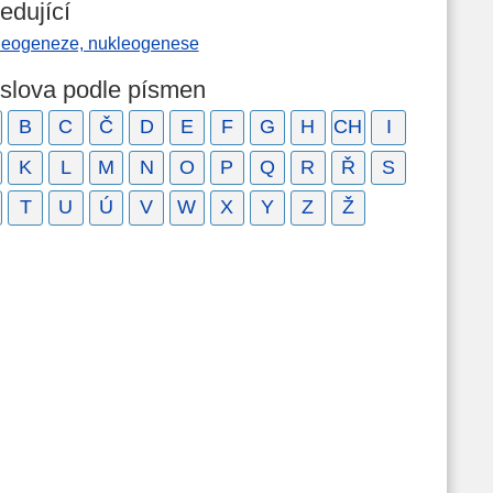
edující
leogeneze, nukleogenese
 slova podle písmen
B
C
Č
D
E
F
G
H
CH
I
K
L
M
N
O
P
Q
R
Ř
S
T
U
Ú
V
W
X
Y
Z
Ž