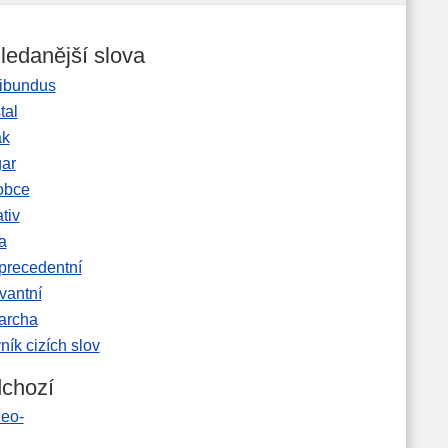
ledanější slova
ibundus
tal
ak
gar
obce
tiv
a
precedentní
vantní
garcha
ník cizích slov
chozí
leo-