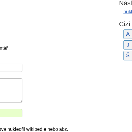
Násl
nuk
Cizí
A
J
ntář
Š
ova nukleofil wikipedie nebo abz.