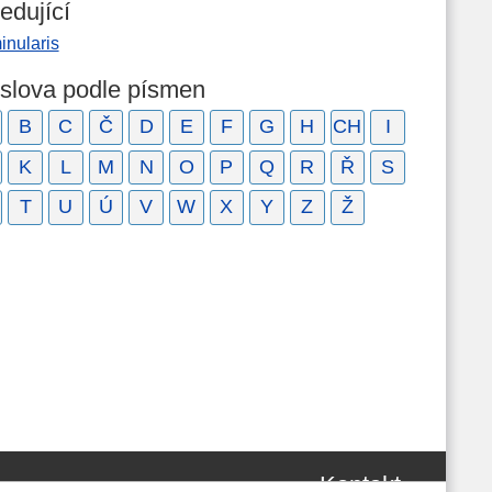
edující
inularis
 slova podle písmen
B
C
Č
D
E
F
G
H
CH
I
K
L
M
N
O
P
Q
R
Ř
S
T
U
Ú
V
W
X
Y
Z
Ž
Kontakt