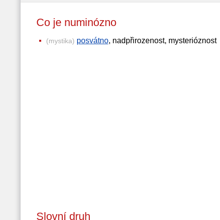
Co je numinózno
posvátno
, nadpřirozenost, mysterióznost
(mystika)
Slovní druh