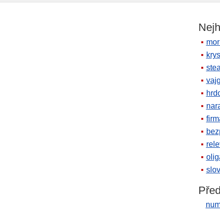
Nejh
mor
krys
ste
vaj
hrd
nara
firm
bez
rele
oli
slov
Před
num