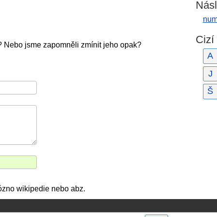
Násl
num
Cizí
? Nebo jsme zapomněli zmínit jeho opak?
A
J
Š
inózno wikipedie nebo abz.