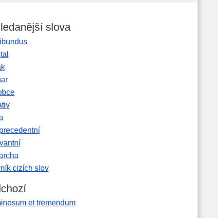
ledanější slova
ibundus
tal
ak
gar
obce
tiv
a
precedentní
vantní
garcha
ník cizích slov
chozí
inosum et tremendum